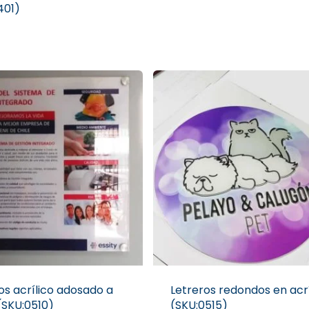
401)
os acrílico adosado a
Letreros redondos en acrí
(SKU:0510)
(SKU:0515)