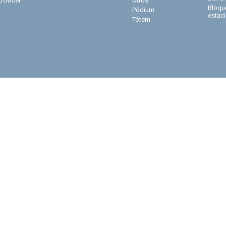
trovicel
Otros
Bloqu
Pódium
estac
Tótem