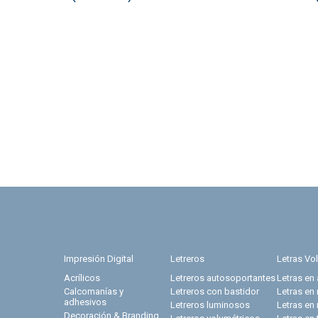
Impresión Digital
Letreros
Letras Vo
Acrílicos
Letreros autosoportantes
Letras en 
Calcomanías y
Letreros con bastidor
Letras en
adhesivos
Letreros luminosos
Letras en
Decoración & Branding