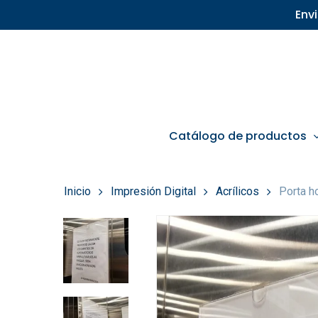
Skip
Env
to
main
content
Catálogo de productos
Inicio
Impresión Digital
Acrílicos
Porta h