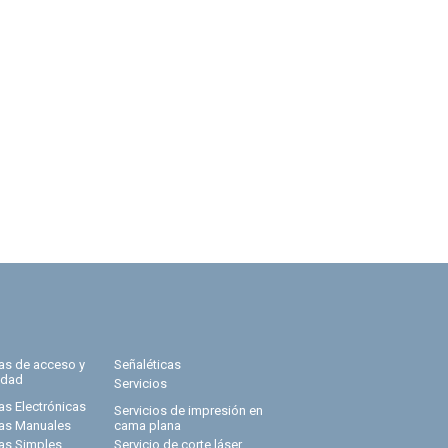
ras de acceso y
Señaléticas
idad
Servicios
as Electrónicas
Servicios de impresión en
ras Manuales
cama plana
ras Simples
Servicio de corte láser