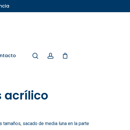
ncia
search
account
ntacto
 acrílico
es tamaños, sacado de media luna en la parte