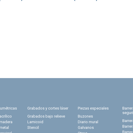
lumétricas
Grabados y cortes láser
Piezas especiales
Barre
segur
acrílico
Grabados bajo relieve
Buzones
Barrer
 madera
Lamicoid
Diario mural
Barre
 metal
Stencil
Galvanos
Barre