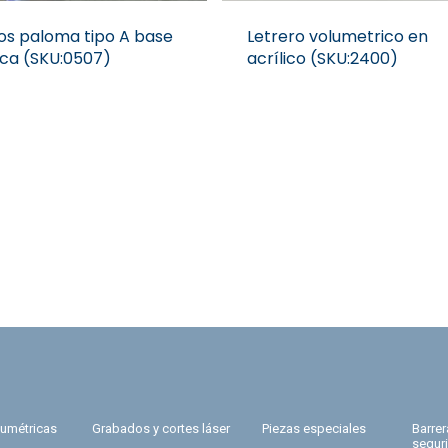
os paloma tipo A base
Letrero volumetrico en
ica (SKU:0507)
acrílico (SKU:2400)
lumétricas
Grabados y cortes láser
Piezas especiales
Barre
segur