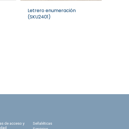
Letrero enumeración
(SKU2401)
ras de acceso y
Señaléticas
idad
Servicios