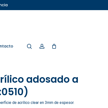
ncia
search
account
ntacto
crílico adosado a
:0510)
rficie de acrílico clear en 3mm de espesor.