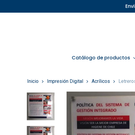
Skip
Env
to
main
content
Catálogo de productos
Inicio
Impresión Digital
Acrílicos
Letrero