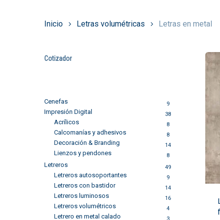
Inicio
Letras volumétricas
Letras en metal
Cotizador
Cenefas
9
Impresión Digital
38
Acrílicos
8
Calcomanías y adhesivos
8
Decoración & Branding
14
Lienzos y pendones
8
Letreros
49
Letreros autosoportantes
9
Letreros con bastidor
14
Letreros luminosos
16
Letreros volumétricos
4
Letrero en metal calado
3