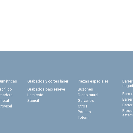
lumétricas
Grabados y cortes láser
Piezas especiales
Barre
segur
acrílico
Grabados bajo relieve
Buzones
Barrer
 madera
Lamicoid
Diario mural
Barre
 metal
Stencil
Galvanos
Barre
trovicel
Otros
Bloqu
Pódium
estac
Tótem