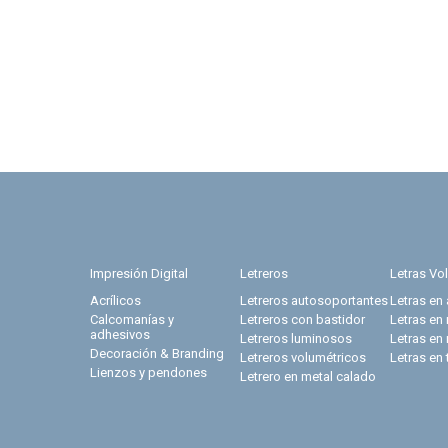
Impresión Digital
Letreros
Letras Vo
Acrílicos
Letreros autosoportantes
Letras en 
Calcomanías y
Letreros con bastidor
Letras en
adhesivos
Letreros luminosos
Letras en
Decoración & Branding
Letreros volumétricos
Letras en 
Lienzos y pendones
Letrero en metal calado