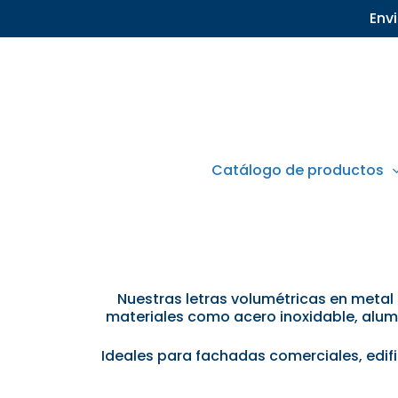
Skip
Env
to
main
content
Catálogo de productos
Nuestras letras volumétricas en metal
materiales como acero inoxidable, alum
Ideales para fachadas comerciales, edific