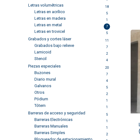
Letras volumétricas
18
Letras en acrílico
5
Letras en madera
1
Letras en metal
7
Letras en trovicel
5
Grabados y cortes láser
11
Grabados bajo relieve
7
Lamicoid
2
Stencil
4
Piezas especiales
20
Buzones
7
Diario mural
4
Galvanos
5
Otros
2
Pódium
1
Tótem
1
Barreras de acceso y seguridad
5
Barreras Electrónicas
1
Barreras Manuales
1
Barreras Simples
2
Bloqueador de estacionamiento