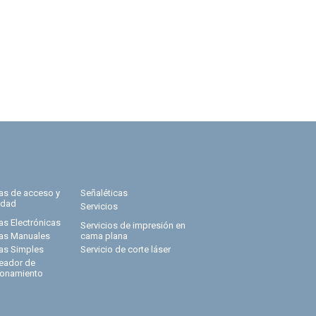
ras de acceso y
Señaléticas
idad
Servicios
as Electrónicas
Servicios de impresión en
ras Manuales
cama plana
ras Simples
Servicio de corte láser
eador de
ionamiento