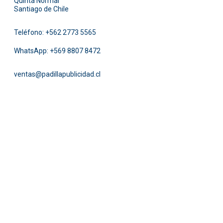
Quinta Normal
Santiago de Chile
Teléfono:
+562 2773 5565
WhatsApp:
+569 8807 8472
ventas@padillapublicidad.cl
Facebook
Instagram
Pinterest
Twitter
LinkedIn