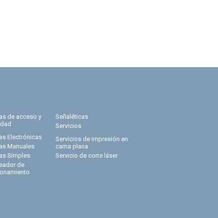
ras de acceso y
Señaléticas
idad
Servicios
as Electrónicas
Servicios de impresión en
ras Manuales
cama plana
ras Simples
Servicio de corte láser
eador de
ionamiento