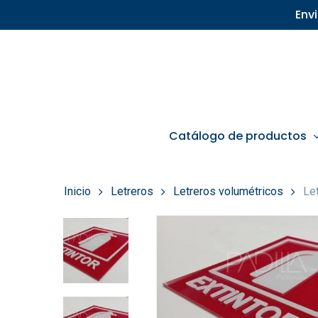
Skip
Env
to
main
content
Catálogo de productos
Inicio
Letreros
Letreros volumétricos
Le