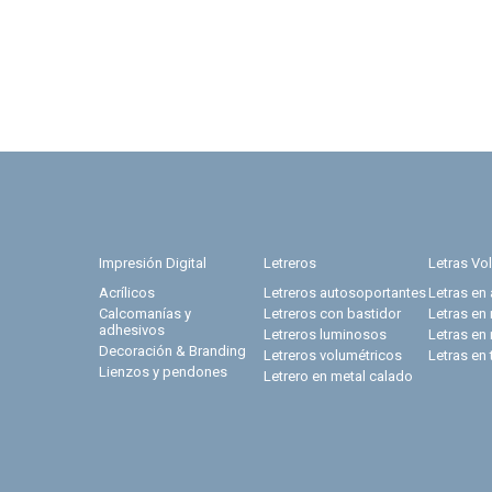
Impresión Digital
Letreros
Letras Vo
Acrílicos
Letreros autosoportantes
Letras en 
Calcomanías y
Letreros con bastidor
Letras en
adhesivos
Letreros luminosos
Letras en
Decoración & Branding
Letreros volumétricos
Letras en 
Lienzos y pendones
Letrero en metal calado