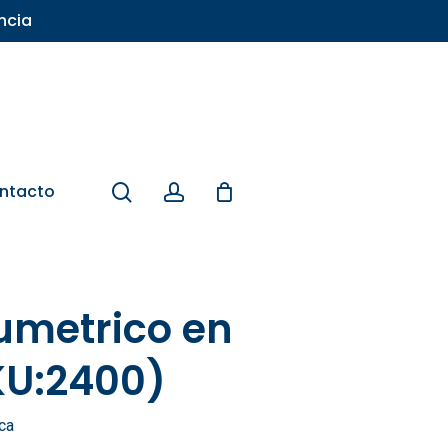
ncia
search
account
ntacto
lumetrico en
SKU:2400)
ca