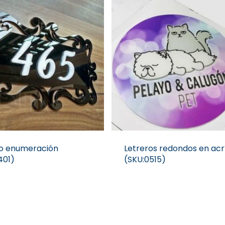
ro enumeración
Letreros redondos en acrí
401)
(SKU:0515)