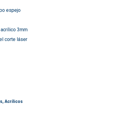
ipo espejo
 acrílico 3mm
el corte láser
os
,
Acrílicos