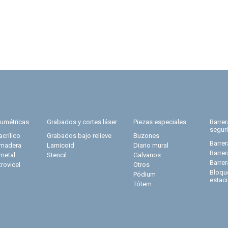
lumétricas
Grabados y cortes láser
Piezas especiales
Barre
segur
acrílico
Grabados bajo relieve
Buzones
Barrer
 madera
Lamicoid
Diario mural
Barre
 metal
Stencil
Galvanos
Barre
trovicel
Otros
Bloqu
Pódium
estac
Tótem