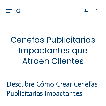
Skip
Menu
search
account
to
main
content
Cenefas Publicitarias
Impactantes que
Atraen Clientes
Descubre Cómo Crear Cenefas
Publicitarias Impactantes