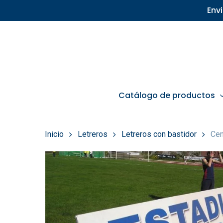
Skip
Env
to
main
content
Catálogo de productos
Inicio
Letreros
Letreros con bastidor
Cen