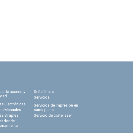
ras de acceso y
Señaléticas
idad
Servicios
as Electrónicas
Servicios de impresión en
ras Manuales
cama plana
ras Simples
Servicio de corte láser
eador de
ionamiento