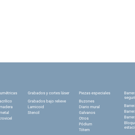
lumétricas
Grabados y cortes láser
Piezas especiales
Barre
segur
acrílico
Grabados bajo relieve
Buzones
Barrer
 madera
Lamicoid
Diario mural
Barre
 metal
Stencil
Galvanos
Barre
trovicel
Otros
Bloqu
Pódium
estac
Tótem