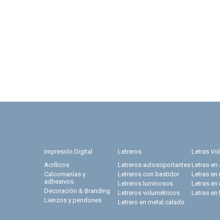
Impresión Digital
Letreros
Letras Vo
Acrílicos
Letreros autosoportantes
Letras en 
Calcomanías y
Letreros con bastidor
Letras en
adhesivos
Letreros luminosos
Letras en
Decoración & Branding
Letreros volumétricos
Letras en 
Lienzos y pendones
Letrero en metal calado