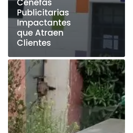
Cenefas
Publicitarias
Impactantes
que Atraen
Clientes
El
Mundo
del
corte
con
láser