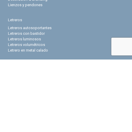
Lienzos y pendones
Letreros
Letreros autosoportantes
Letreros con bastidor
Letreros luminosos
Letreros volumétricos
Letrero en metal calado
Letras Volumétricas
Letras en acrílico
Letras en madera
Letras en metal
Letras en trovicel
Grabados y cortes láser
Grabados bajo relieve
Lamicoid
Stencil