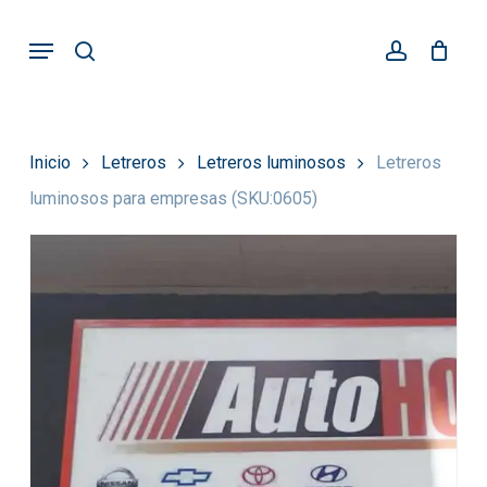
Skip
Menu
search
account
to
main
content
Inicio
Letreros
Letreros luminosos
Letreros
luminosos para empresas (SKU:0605)