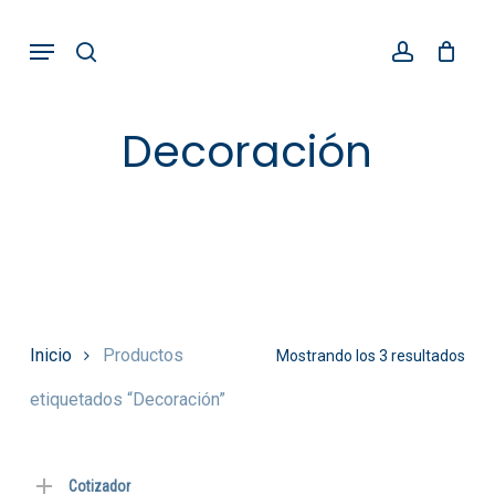
Skip
Menu
search
account
to
main
content
Decoración
Inicio
Productos
Mostrando los 3 resultados
etiquetados “Decoración”
Cotizador