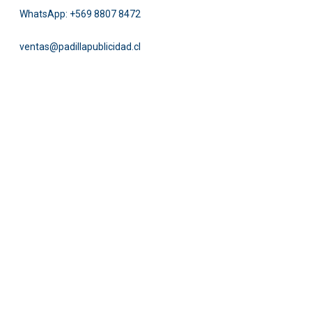
WhatsApp:
+569 8807 8472
ventas@padillapublicidad.cl
Facebook
Instagram
Pinterest
Twitter
LinkedIn